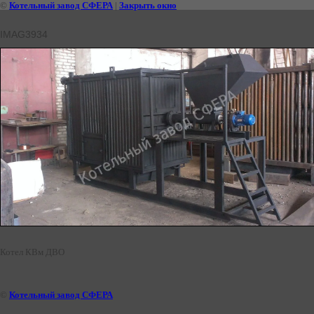
©
Котельный завод СФЕРА
|
Закрыть окно
IMAG3934
Котел КВм ДВО
©
Котельный завод СФЕРА